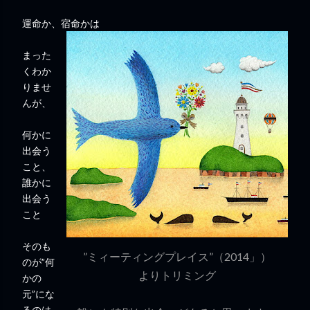
運命か、宿命かは
まった
くわか
りませ
んが、
何かに
出会う
こと、
誰かに
出会う
こと
そのも
”ミィーティングプレイス”（2014」）
のが”何
よりトリミング
かの
元”にな
るのは